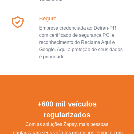
Seguro
Empresa credenciada ao Detran-PR,
com certificado de segurança PCI e
reconhecimento do Reclame Aqui e
Google. Aqui a proteção de seus dados
é prioridade.
+600 mil veículos
regularizados
Com as soluções Zapay, mais pessoas
regularizaram seus veículos em menos tempo e com