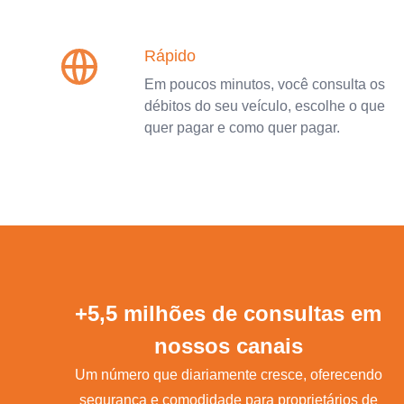
Rápido
Em poucos minutos, você consulta os
débitos do seu veículo, escolhe o que
quer pagar e como quer pagar.
+5,5 milhões de consultas em
nossos canais
Um número que diariamente cresce, oferecendo
segurança e comodidade para proprietários de