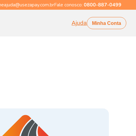
eajuda@usezapay.com.br
Fale conosco:
0800-887-0499
Ajuda
Minha Conta