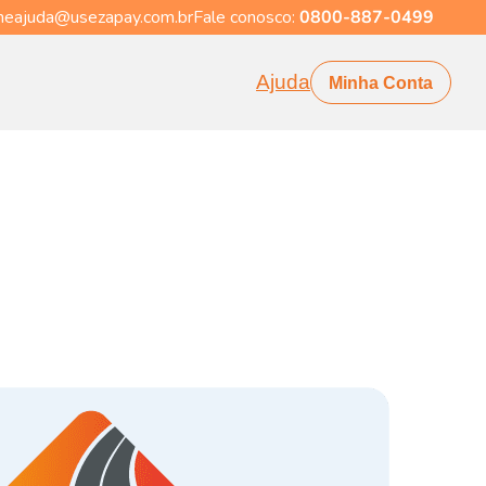
eajuda@usezapay.com.br
Fale conosco:
0800-887-0499
Ajuda
Minha Conta