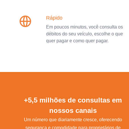
Rápido
Em poucos minutos, você consulta os
débitos do seu veículo, escolhe o que
quer pagar e como quer pagar.
+5,5 milhões de consultas em
nossos canais
Um número que diariamente cresce, oferecendo
segurança e comodidade para proprietários de