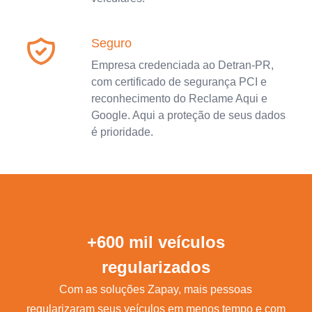
Seguro
Empresa credenciada ao Detran-PR,
com certificado de segurança PCI e
reconhecimento do Reclame Aqui e
Google. Aqui a proteção de seus dados
é prioridade.
+600 mil veículos
regularizados
Com as soluções Zapay, mais pessoas
regularizaram seus veículos em menos tempo e com