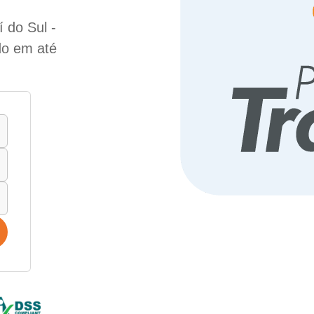
 do Sul -
do em até