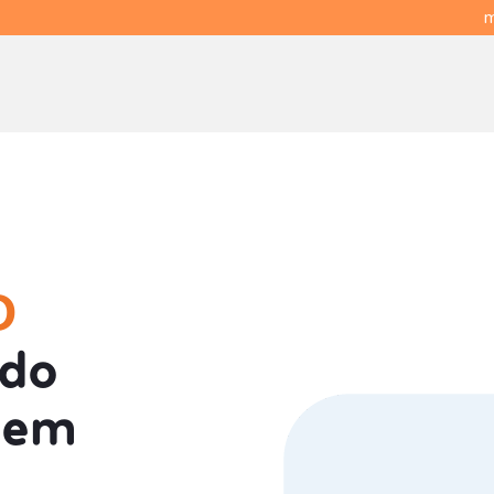
m
O
 do
 em