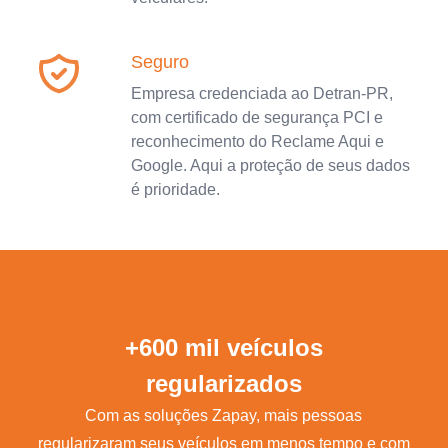
Seguro
Empresa credenciada ao Detran-PR,
com certificado de segurança PCI e
reconhecimento do Reclame Aqui e
Google. Aqui a proteção de seus dados
é prioridade.
+600 mil veículos
regularizados
Com as soluções Zapay, mais pessoas
regularizaram seus veículos em menos tempo e com