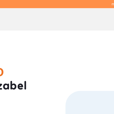
m
O
zabel