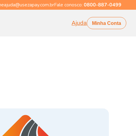
eajuda@usezapay.com.br
Fale conosco:
0800-887-0499
Ajuda
Minha Conta