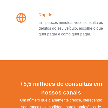
Rápido
Em poucos minutos, você consulta os
débitos do seu veículo, escolhe o que
quer pagar e como quer pagar.
+5,5 milhões de consultas em
nossos canais
Um número que diariamente cresce, oferecendo
segurança e comodidade para proprietários de