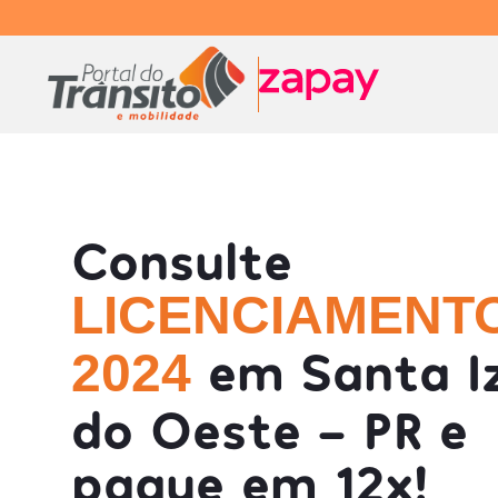
Consulte
LICENCIAMENT
em Santa I
2024
do Oeste - PR e
pague em 12x!