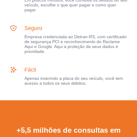
Em poucos minutos, você consulta os débitos do seu
veículo, escolhe o que quer pagar e como quer
pagar.
Seguro
Empresa credenciada ao Detran-RS, com certificado
de segurança PCI e reconhecimento do Reclame
Aqui e Google. Aqui a proteção de seus dados é
prioridade.
Fácil
Apenas inserindo a placa do seu veículo, você tem
acesso a todos os seus débitos.
+5,5 milhões de consultas em