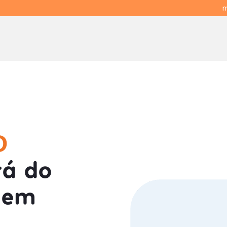
m
O
á do
 em