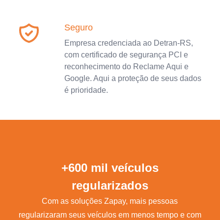
Seguro
Empresa credenciada ao Detran-RS,
com certificado de segurança PCI e
reconhecimento do Reclame Aqui e
Google. Aqui a proteção de seus dados
é prioridade.
+600 mil veículos
regularizados
Com as soluções Zapay, mais pessoas
regularizaram seus veículos em menos tempo e com