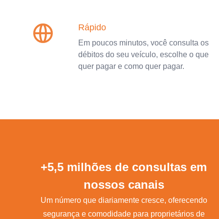
Rápido
Em poucos minutos, você consulta os
débitos do seu veículo, escolhe o que
quer pagar e como quer pagar.
+5,5 milhões de consultas em
nossos canais
Um número que diariamente cresce, oferecendo
segurança e comodidade para proprietários de