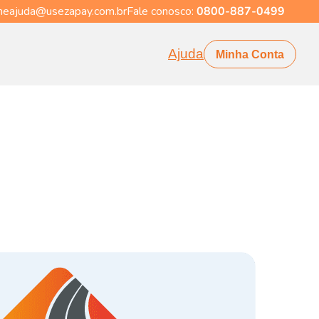
eajuda@usezapay.com.br
Fale conosco:
0800-887-0499
Ajuda
Minha Conta