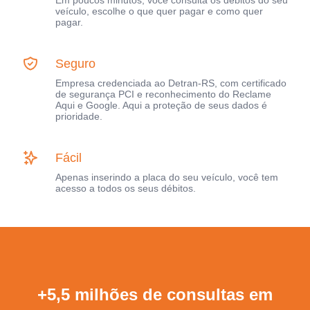
Em poucos minutos, você consulta os débitos do seu
veículo, escolhe o que quer pagar e como quer
pagar.
Seguro
Empresa credenciada ao Detran-RS, com certificado
de segurança PCI e reconhecimento do Reclame
Aqui e Google. Aqui a proteção de seus dados é
prioridade.
Fácil
Apenas inserindo a placa do seu veículo, você tem
acesso a todos os seus débitos.
+5,5 milhões de consultas em