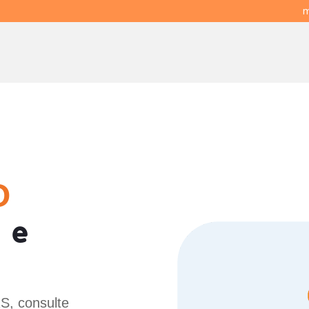
m
O
 e
RS, consulte