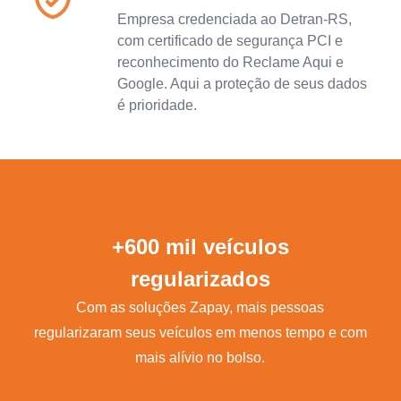
Empresa credenciada ao Detran-RS,
com certificado de segurança PCI e
reconhecimento do Reclame Aqui e
Google. Aqui a proteção de seus dados
é prioridade.
+600 mil veículos
regularizados
Com as soluções Zapay, mais pessoas
regularizaram seus veículos em menos tempo e com
mais alívio no bolso.