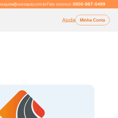
eajuda@usezapay.com.br
Fale conosco:
0800-887-0499
Ajuda
Minha Conta