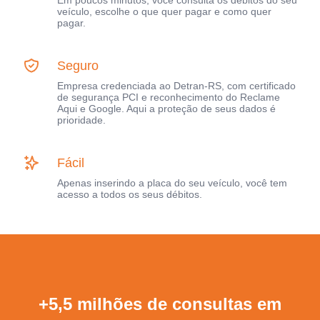
Em poucos minutos, você consulta os débitos do seu
veículo, escolhe o que quer pagar e como quer
pagar.
Seguro
Empresa credenciada ao Detran-RS, com certificado
de segurança PCI e reconhecimento do Reclame
Aqui e Google. Aqui a proteção de seus dados é
prioridade.
Fácil
Apenas inserindo a placa do seu veículo, você tem
acesso a todos os seus débitos.
+5,5 milhões de consultas em