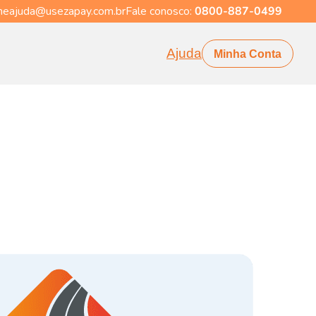
eajuda@usezapay.com.br
Fale conosco:
0800-887-0499
Ajuda
Minha Conta