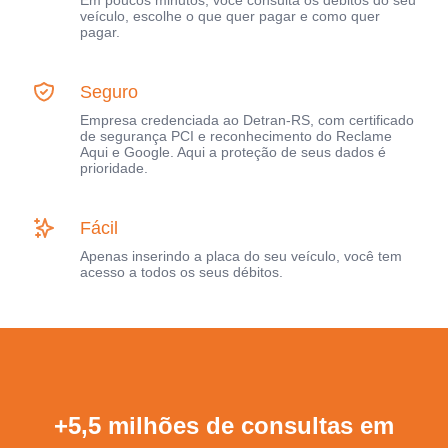
Em poucos minutos, você consulta os débitos do seu
veículo, escolhe o que quer pagar e como quer
pagar.
Seguro
Empresa credenciada ao Detran-RS, com certificado
de segurança PCI e reconhecimento do Reclame
Aqui e Google. Aqui a proteção de seus dados é
prioridade.
Fácil
Apenas inserindo a placa do seu veículo, você tem
acesso a todos os seus débitos.
+5,5 milhões de consultas em