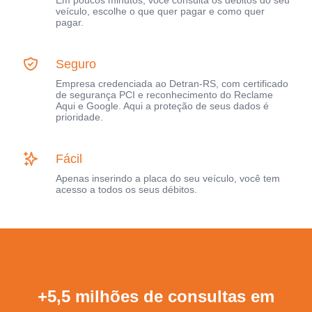
Em poucos minutos, você consulta os débitos do seu
veículo, escolhe o que quer pagar e como quer
pagar.
Seguro
Empresa credenciada ao Detran-RS, com certificado
de segurança PCI e reconhecimento do Reclame
Aqui e Google. Aqui a proteção de seus dados é
prioridade.
Fácil
Apenas inserindo a placa do seu veículo, você tem
acesso a todos os seus débitos.
+5,5 milhões de consultas em