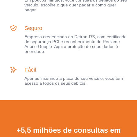
Em poucos minutos, você consulta os débitos do seu
veículo, escolhe o que quer pagar e como quer
pagar.
Seguro
Empresa credenciada ao Detran-RS, com certificado
de segurança PCI e reconhecimento do Reclame
Aqui e Google. Aqui a proteção de seus dados é
prioridade.
Fácil
Apenas inserindo a placa do seu veículo, você tem
acesso a todos os seus débitos.
+5,5 milhões de consultas em