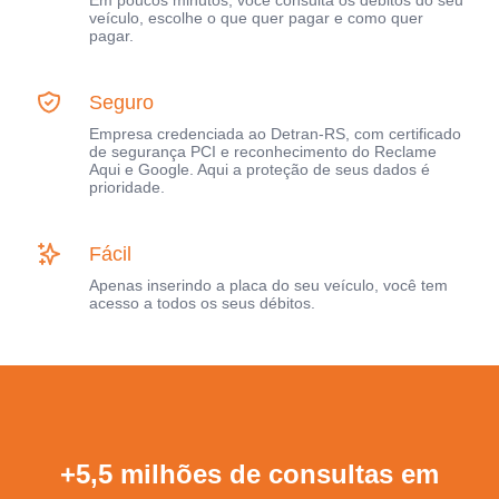
Em poucos minutos, você consulta os débitos do seu
veículo, escolhe o que quer pagar e como quer
pagar.
Seguro
Empresa credenciada ao Detran-RS, com certificado
de segurança PCI e reconhecimento do Reclame
Aqui e Google. Aqui a proteção de seus dados é
prioridade.
Fácil
Apenas inserindo a placa do seu veículo, você tem
acesso a todos os seus débitos.
+5,5 milhões de consultas em