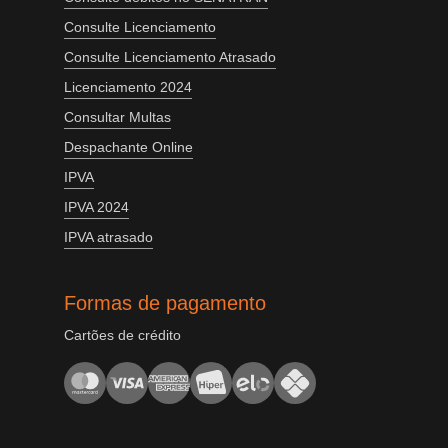
Consulte Licenciamento
Consulte Licenciamento Atrasado
Licenciamento 2024
Consultar Multas
Despachante Online
IPVA
IPVA 2024
IPVA atrasado
Formas de pagamento
Cartões de crédito