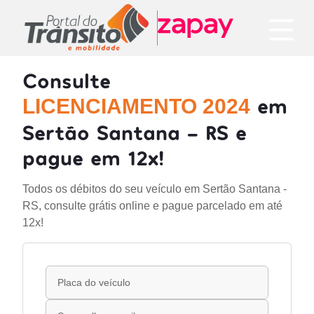
Consulte
em
LICENCIAMENTO 2024
Sertão Santana - RS e
pague em 12x!
Todos os débitos do seu veículo em Sertão Santana -
RS, consulte grátis online e pague parcelado em até
12x!