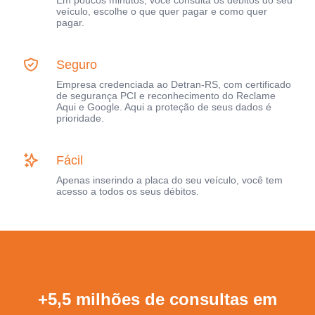
Em poucos minutos, você consulta os débitos do seu
veículo, escolhe o que quer pagar e como quer
pagar.
Seguro
Empresa credenciada ao Detran-RS, com certificado
de segurança PCI e reconhecimento do Reclame
Aqui e Google. Aqui a proteção de seus dados é
prioridade.
Fácil
Apenas inserindo a placa do seu veículo, você tem
acesso a todos os seus débitos.
+5,5 milhões de consultas em