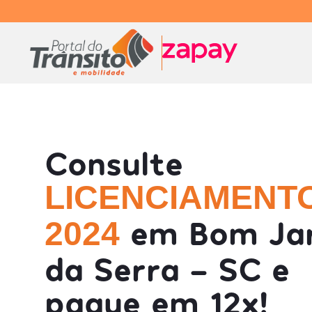
Consulte
LICENCIAMENT
em Bom Ja
2024
da Serra - SC e
pague em 12x!