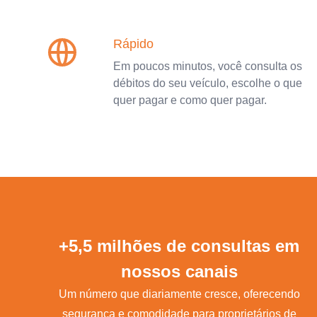
Rápido
Em poucos minutos, você consulta os
débitos do seu veículo, escolhe o que
quer pagar e como quer pagar.
+5,5 milhões de consultas em
nossos canais
Um número que diariamente cresce, oferecendo
segurança e comodidade para proprietários de