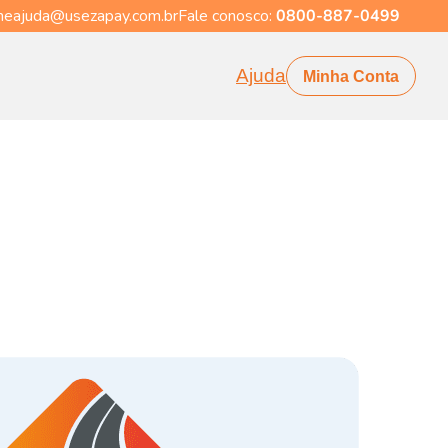
eajuda@usezapay.com.br
Fale conosco:
0800-887-0499
Ajuda
Minha Conta