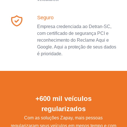
Seguro
Empresa credenciada ao Detran-SC,
com certificado de segurança PCI e
reconhecimento do Reclame Aqui e
Google. Aqui a proteção de seus dados
é prioridade.
+600 mil veículos
regularizados
Com as soluções Zapay, mais pessoas
regularizaram seus veículos em menos tempo e com