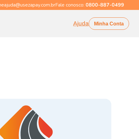
eajuda@usezapay.com.br
Fale conosco:
0800-887-0499
Ajuda
Minha Conta