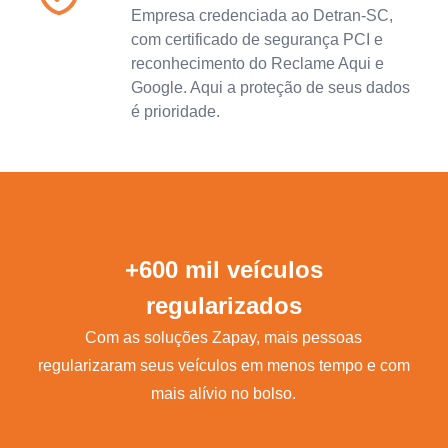
Empresa credenciada ao Detran-SC,
com certificado de segurança PCI e
reconhecimento do Reclame Aqui e
Google. Aqui a proteção de seus dados
é prioridade.
+600 mil veículos
regularizados
Com as soluções Zapay, mais pessoas
regularizaram seus veículos em menos tempo e com
mais alívio no bolso.