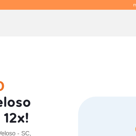
m
O
eloso
12x!
Veloso - SC,