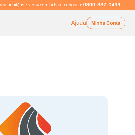
eajuda@usezapay.com.br
Fale conosco:
0800-887-0499
Ajuda
Minha Conta