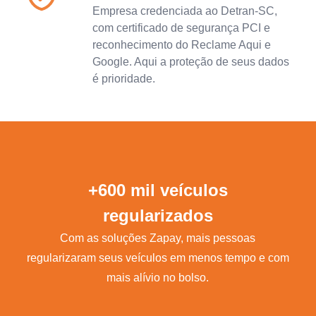
Empresa credenciada ao Detran-SC,
com certificado de segurança PCI e
reconhecimento do Reclame Aqui e
Google. Aqui a proteção de seus dados
é prioridade.
+600 mil veículos
regularizados
Com as soluções Zapay, mais pessoas
regularizaram seus veículos em menos tempo e com
mais alívio no bolso.