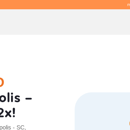
m
O
lis -
2x!
olis - SC,