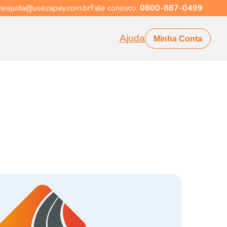
eajuda@usezapay.com.br
Fale conosco:
0800-887-0499
Ajuda
Minha Conta