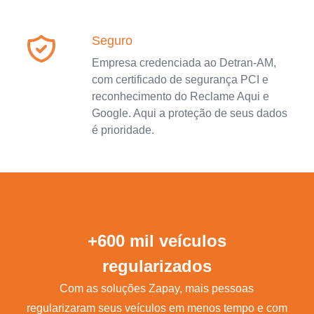
Seguro
Empresa credenciada ao Detran-AM,
com certificado de segurança PCI e
reconhecimento do Reclame Aqui e
Google. Aqui a proteção de seus dados
é prioridade.
+600 mil veículos
regularizados
Com as soluções Zapay, mais pessoas
regularizaram seus veículos em menos tempo e com