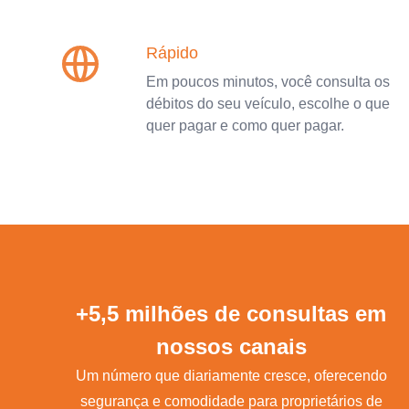
Rápido
Em poucos minutos, você consulta os
débitos do seu veículo, escolhe o que
quer pagar e como quer pagar.
+5,5 milhões de consultas em
nossos canais
Um número que diariamente cresce, oferecendo
segurança e comodidade para proprietários de