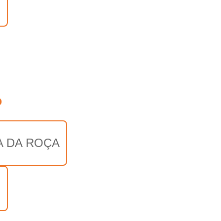
o
A DA ROÇA