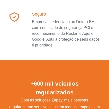
Seguro
Empresa credenciada ao Detran-BA,
com certificado de segurança PCI e
reconhecimento do Reclame Aqui e
Google. Aqui a proteção de seus dados
é prioridade.
+600 mil veículos
regularizados
Com as soluções Zapay, mais pessoas
regularizaram seus veículos em menos tempo e com