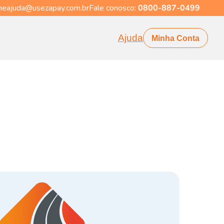
eajuda@usezapay.com.br
Fale conosco:
0800-887-0499
Ajuda
Minha Conta