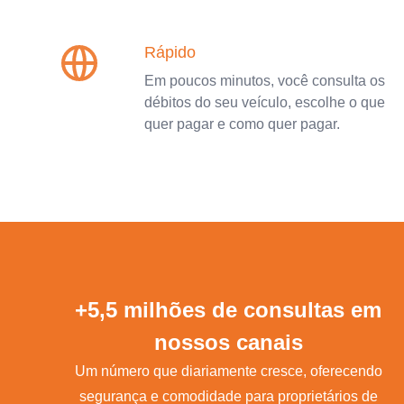
Rápido
Em poucos minutos, você consulta os
débitos do seu veículo, escolhe o que
quer pagar e como quer pagar.
+5,5 milhões de consultas em
nossos canais
Um número que diariamente cresce, oferecendo
segurança e comodidade para proprietários de