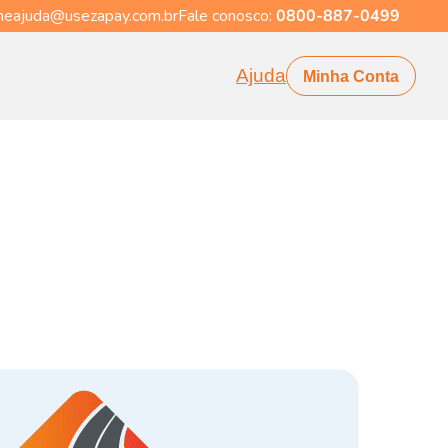
eajuda@usezapay.com.br
Fale conosco:
0800-887-0499
Ajuda
Minha Conta