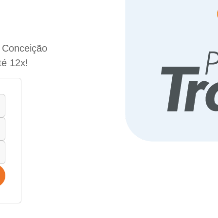
e Conceição
té 12x!