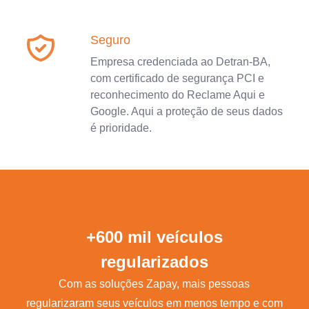
Seguro
Empresa credenciada ao Detran-BA,
com certificado de segurança PCI e
reconhecimento do Reclame Aqui e
Google. Aqui a proteção de seus dados
é prioridade.
+600 mil veículos
regularizados
Com as soluções Zapay, mais pessoas
regularizaram seus veículos em menos tempo e com