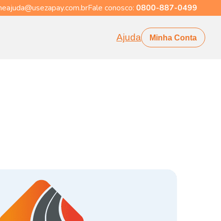
eajuda@usezapay.com.br
Fale conosco:
0800-887-0499
Ajuda
Minha Conta