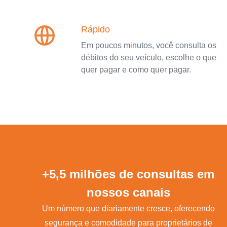
Rápido
Em poucos minutos, você consulta os
débitos do seu veículo, escolhe o que
quer pagar e como quer pagar.
+5,5 milhões de consultas em
nossos canais
Um número que diariamente cresce, oferecendo
segurança e comodidade para proprietários de