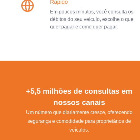
Rápido
Em poucos minutos, você consulta os
débitos do seu veículo, escolhe o que
quer pagar e como quer pagar.
+5,5 milhões de consultas em
nossos canais
Um número que diariamente cresce, oferecendo
segurança e comodidade para proprietários de
veículos.