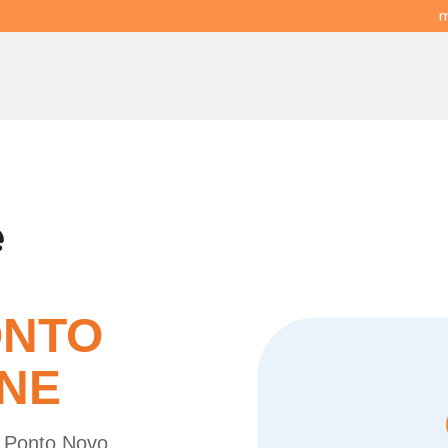
m
e
ONTO
INE
e Ponto Novo