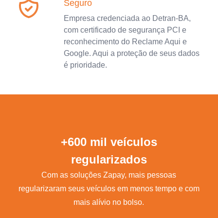
Seguro
Empresa credenciada ao Detran-BA,
com certificado de segurança PCI e
reconhecimento do Reclame Aqui e
Google. Aqui a proteção de seus dados
é prioridade.
+600 mil veículos
regularizados
Com as soluções Zapay, mais pessoas
regularizaram seus veículos em menos tempo e com
mais alívio no bolso.