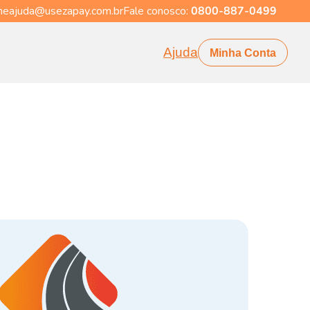
eajuda@usezapay.com.br
Fale conosco:
0800-887-0499
Ajuda
Minha Conta