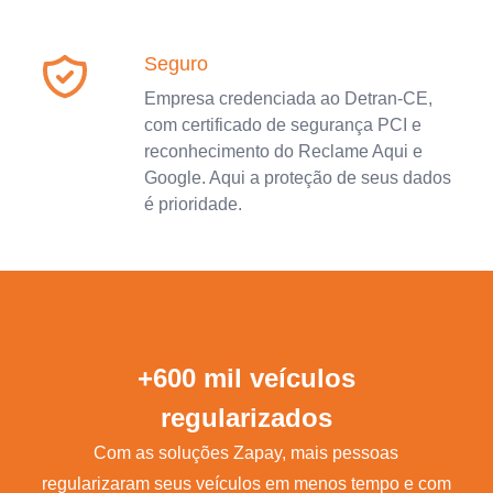
Seguro
Empresa credenciada ao Detran-CE,
com certificado de segurança PCI e
reconhecimento do Reclame Aqui e
Google. Aqui a proteção de seus dados
é prioridade.
+600 mil veículos
regularizados
Com as soluções Zapay, mais pessoas
regularizaram seus veículos em menos tempo e com