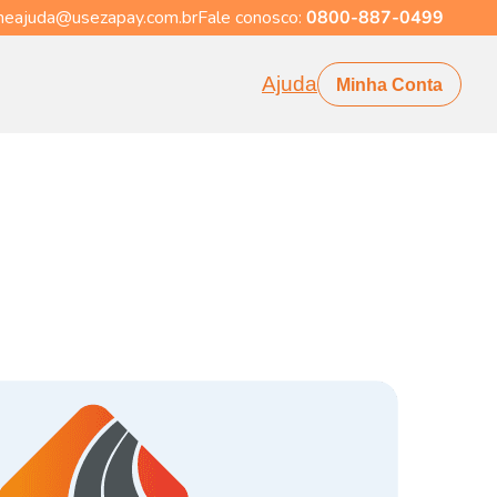
eajuda@usezapay.com.br
Fale conosco:
0800-887-0499
Ajuda
Minha Conta