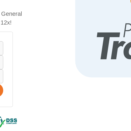
e General
 12x!