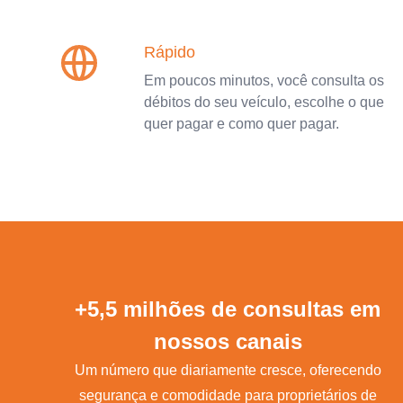
Rápido
Em poucos minutos, você consulta os
débitos do seu veículo, escolhe o que
quer pagar e como quer pagar.
+5,5 milhões de consultas em
nossos canais
Um número que diariamente cresce, oferecendo
segurança e comodidade para proprietários de