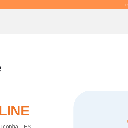
m
e
LINE
 Iconha - ES