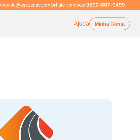
eajuda@usezapay.com.br
Fale conosco:
0800-887-0499
Ajuda
Minha Conta