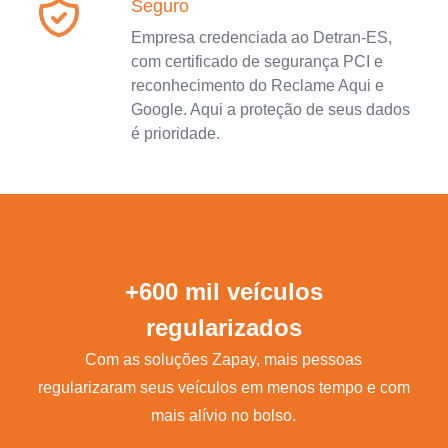
Seguro
Empresa credenciada ao Detran-ES,
com certificado de segurança PCI e
reconhecimento do Reclame Aqui e
Google. Aqui a proteção de seus dados
é prioridade.
+600 mil veículos
regularizados
Com as soluções Zapay, mais pessoas
regularizaram seus veículos em menos tempo e com
mais alívio no bolso.