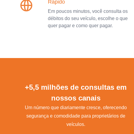
Rápido
Em poucos minutos, você consulta os
débitos do seu veículo, escolhe o que
quer pagar e como quer pagar.
+5,5 milhões de consultas em
nossos canais
Um número que diariamente cresce, oferecendo
segurança e comodidade para proprietários de
veículos.