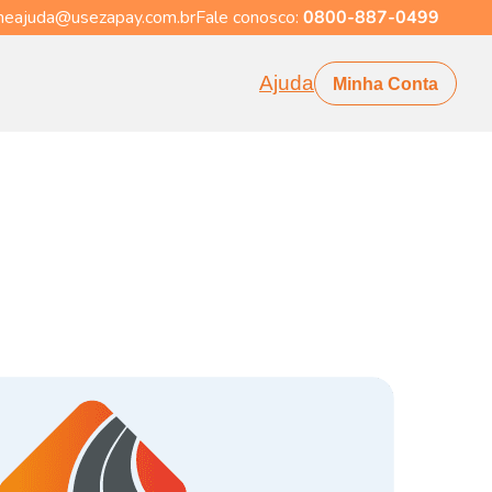
eajuda@usezapay.com.br
Fale conosco:
0800-887-0499
Ajuda
Minha Conta