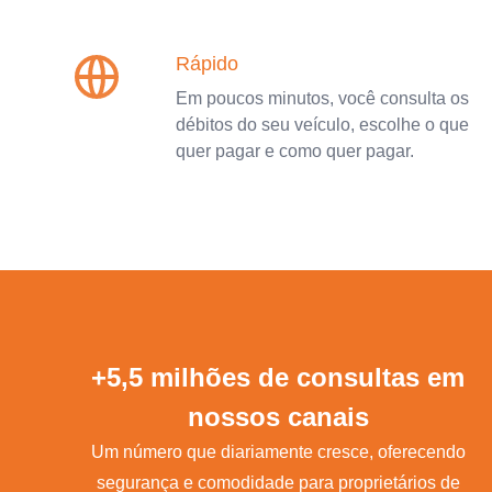
Rápido
Em poucos minutos, você consulta os
débitos do seu veículo, escolhe o que
quer pagar e como quer pagar.
+5,5 milhões de consultas em
nossos canais
Um número que diariamente cresce, oferecendo
segurança e comodidade para proprietários de