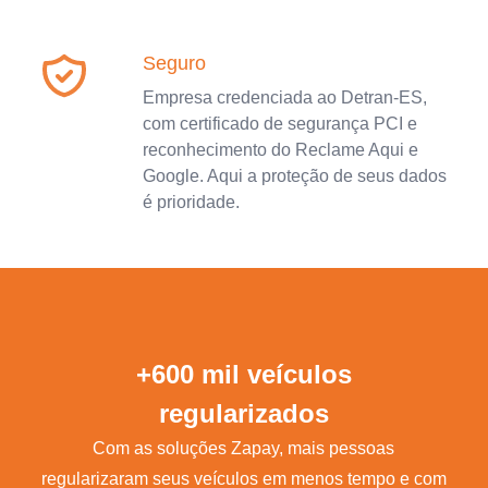
Seguro
Empresa credenciada ao Detran-ES,
com certificado de segurança PCI e
reconhecimento do Reclame Aqui e
Google. Aqui a proteção de seus dados
é prioridade.
+600 mil veículos
regularizados
Com as soluções Zapay, mais pessoas
regularizaram seus veículos em menos tempo e com