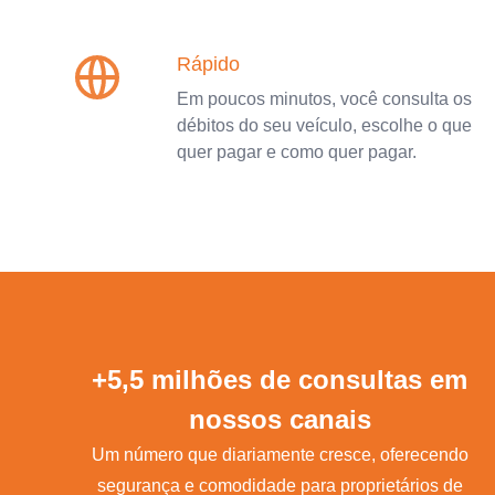
Rápido
Em poucos minutos, você consulta os
débitos do seu veículo, escolhe o que
quer pagar e como quer pagar.
+5,5 milhões de consultas em
nossos canais
Um número que diariamente cresce, oferecendo
segurança e comodidade para proprietários de