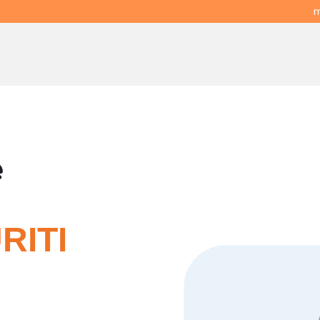
m
e
RITI