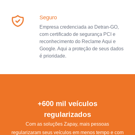
Seguro
Empresa credenciada ao Detran-GO,
com certificado de segurança PCI e
reconhecimento do Reclame Aqui e
Google. Aqui a proteção de seus dados
é prioridade.
+600 mil veículos
regularizados
Com as soluções Zapay, mais pessoas
regularizaram seus veículos em menos tempo e com