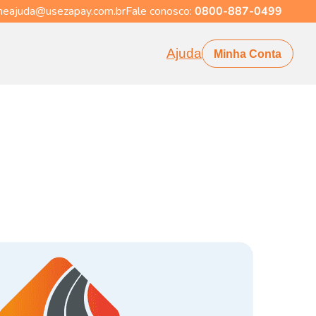
eajuda@usezapay.com.br
Fale conosco:
0800-887-0499
Ajuda
Minha Conta