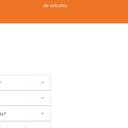
de veículos.
?
ás?