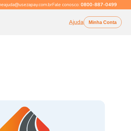
eajuda@usezapay.com.br
Fale conosco:
0800-887-0499
Ajuda
Minha Conta