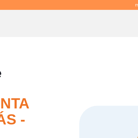
m
e
ANTA
S -