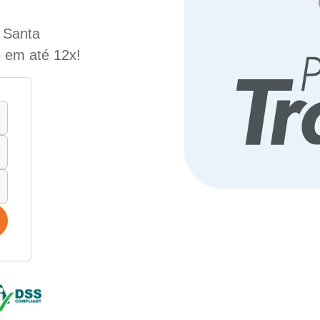
e Santa
o em até 12x!