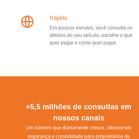
Rápido
Em poucos minutos, você consulta os
débitos do seu veículo, escolhe o que
quer pagar e como quer pagar.
+5,5 milhões de consultas em
nossos canais
Um número que diariamente cresce, oferecendo
segurança e comodidade para proprietários de