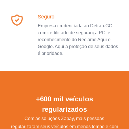
Seguro
Empresa credenciada ao Detran-GO,
com certificado de segurança PCI e
reconhecimento do Reclame Aqui e
Google. Aqui a proteção de seus dados
é prioridade.
+600 mil veículos
regularizados
Com as soluções Zapay, mais pessoas
regularizaram seus veículos em menos tempo e com