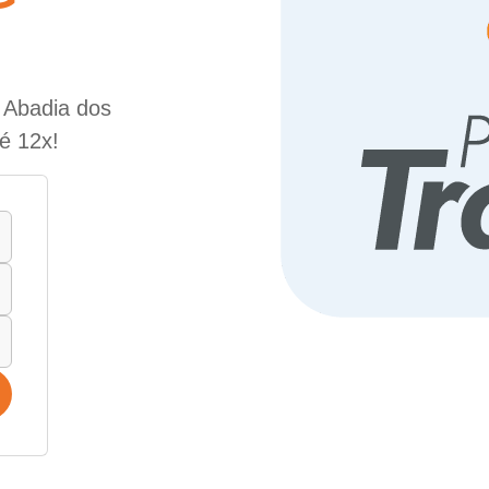
e Abadia dos
é 12x!