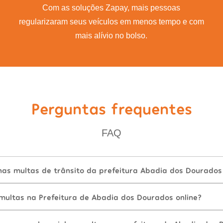
Com as soluções Zapay, mais pessoas
regularizaram seus veículos em menos tempo e com
mais alívio no bolso.
Perguntas frequentes
FAQ
as multas de trânsito da prefeitura Abadia dos Dourados 
ultas na Prefeitura de Abadia dos Dourados online?