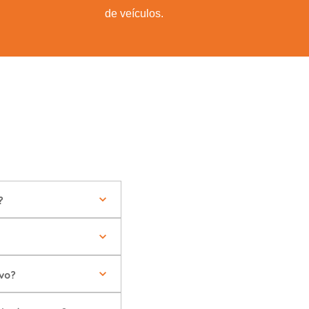
de veículos.
?
vo?