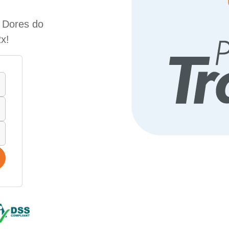
e Dores do
x!