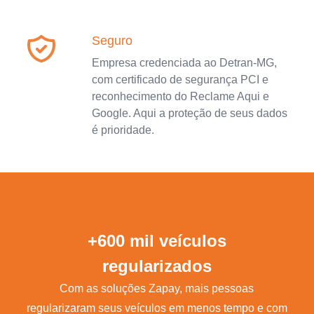
Seguro
Empresa credenciada ao Detran-MG,
com certificado de segurança PCI e
reconhecimento do Reclame Aqui e
Google. Aqui a proteção de seus dados
é prioridade.
+600 mil veículos
regularizados
Com as soluções Zapay, mais pessoas
regularizaram seus veículos em menos tempo e com