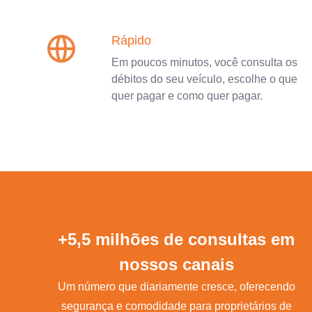
Rápido
Em poucos minutos, você consulta os
débitos do seu veículo, escolhe o que
quer pagar e como quer pagar.
+5,5 milhões de consultas em
nossos canais
Um número que diariamente cresce, oferecendo
segurança e comodidade para proprietários de