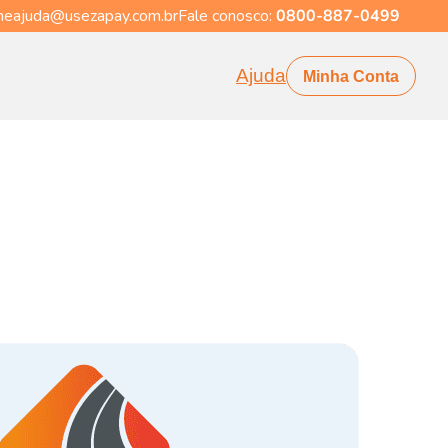
eajuda@usezapay.com.br
Fale conosco:
0800-887-0499
Ajuda
Minha Conta