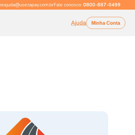
eajuda@usezapay.com.br
Fale conosco:
0800-887-0499
Ajuda
Minha Conta