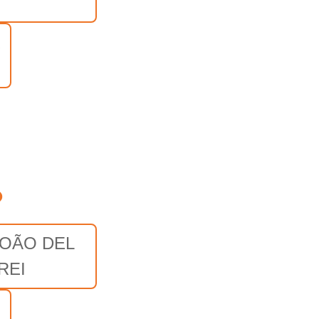
R
o
JOÃO DEL
REI