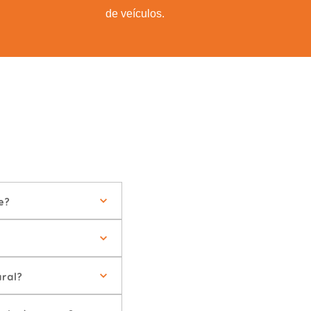
de veículos.
e?
ral?