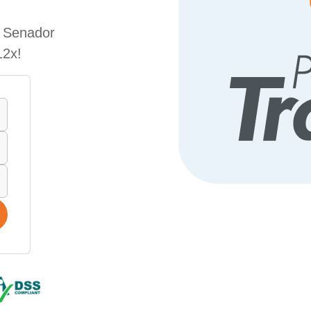
e Senador
12x!