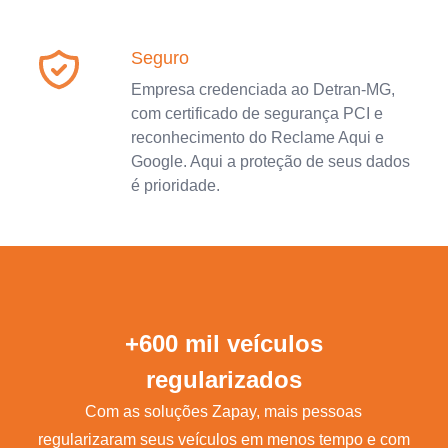
Seguro
Empresa credenciada ao Detran-MG,
com certificado de segurança PCI e
reconhecimento do Reclame Aqui e
Google. Aqui a proteção de seus dados
é prioridade.
+600 mil veículos
regularizados
Com as soluções Zapay, mais pessoas
regularizaram seus veículos em menos tempo e com