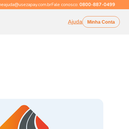
eajuda@usezapay.com.br
Fale conosco:
0800-887-0499
Ajuda
Minha Conta