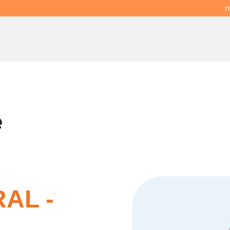
m
e
AL -