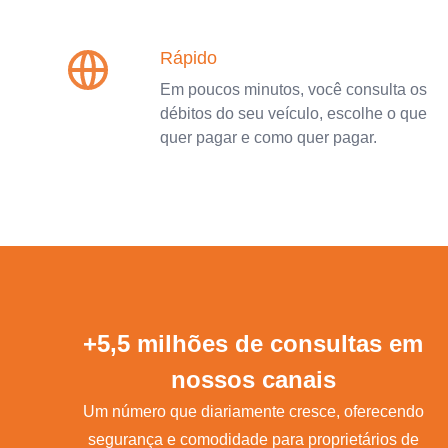
Rápido
Em poucos minutos, você consulta os
débitos do seu veículo, escolhe o que
quer pagar e como quer pagar.
+5,5 milhões de consultas em
nossos canais
Um número que diariamente cresce, oferecendo
segurança e comodidade para proprietários de