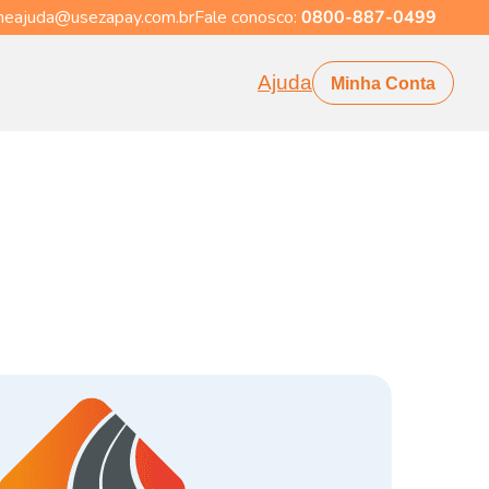
eajuda@usezapay.com.br
Fale conosco:
0800-887-0499
Ajuda
Minha Conta