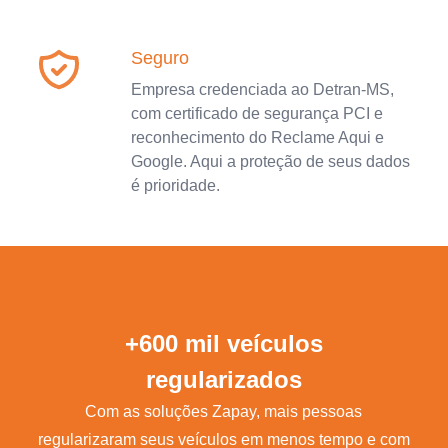
Seguro
Empresa credenciada ao Detran-MS,
com certificado de segurança PCI e
reconhecimento do Reclame Aqui e
Google. Aqui a proteção de seus dados
é prioridade.
+600 mil veículos
regularizados
Com as soluções Zapay, mais pessoas
regularizaram seus veículos em menos tempo e com