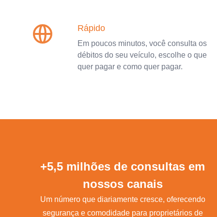
Rápido
Em poucos minutos, você consulta os
débitos do seu veículo, escolhe o que
quer pagar e como quer pagar.
+5,5 milhões de consultas em
nossos canais
Um número que diariamente cresce, oferecendo
segurança e comodidade para proprietários de