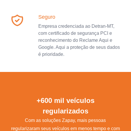
Seguro
Empresa credenciada ao Detran-MT,
com certificado de segurança PCI e
reconhecimento do Reclame Aqui e
Google. Aqui a proteção de seus dados
é prioridade.
+600 mil veículos
regularizados
Com as soluções Zapay, mais pessoas
regularizaram seus veículos em menos tempo e com