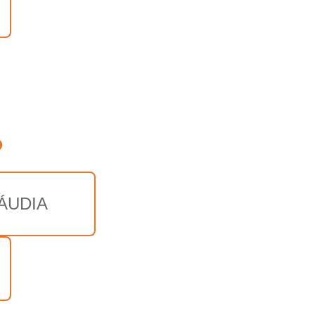
o
ÁUDIA