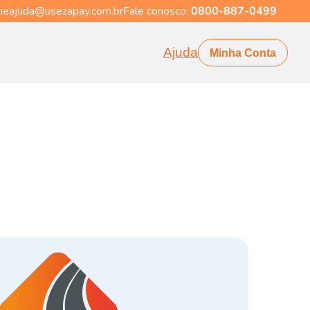
eajuda@usezapay.com.br
Fale conosco:
0800-887-0499
Ajuda
Minha Conta