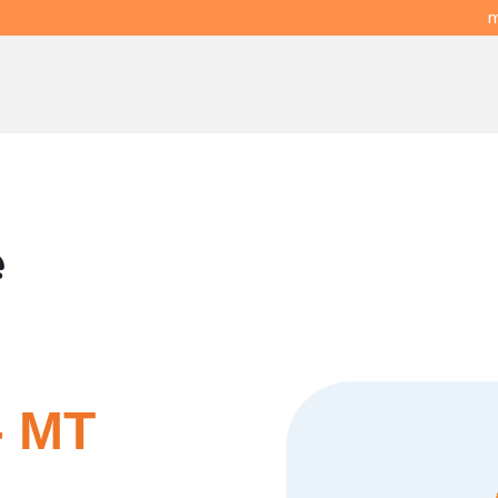
m
e
 MT