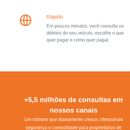
Rápido
Em poucos minutos, você consulta os
débitos do seu veículo, escolhe o que
quer pagar e como quer pagar.
+5,5 milhões de consultas em
nossos canais
Um número que diariamente cresce, oferecendo
segurança e comodidade para proprietários de