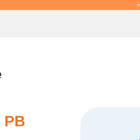
m
e
 PB