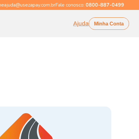
eajuda@usezapay.com.br
Fale conosco:
0800-887-0499
Ajuda
Minha Conta