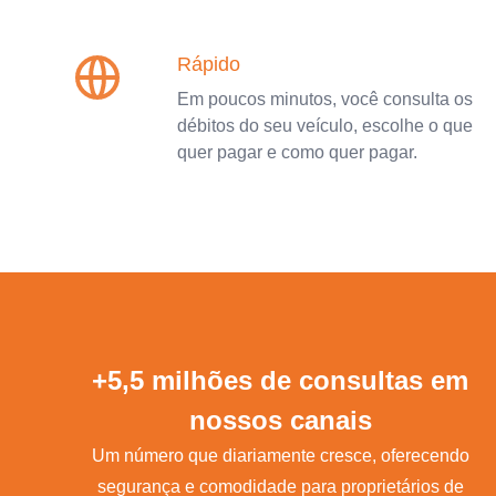
Rápido
Em poucos minutos, você consulta os
débitos do seu veículo, escolhe o que
quer pagar e como quer pagar.
+5,5 milhões de consultas em
nossos canais
Um número que diariamente cresce, oferecendo
segurança e comodidade para proprietários de