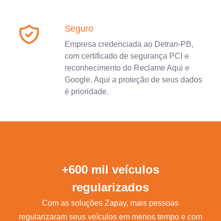
Seguro
Empresa credenciada ao Detran-PB,
com certificado de segurança PCI e
reconhecimento do Reclame Aqui e
Google. Aqui a proteção de seus dados
é prioridade.
+600 mil veículos
regularizados
Com as soluções Zapay, mais pessoas
regularizaram seus veículos em menos tempo e com