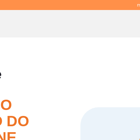
m
e
ÃO
O DO
NE