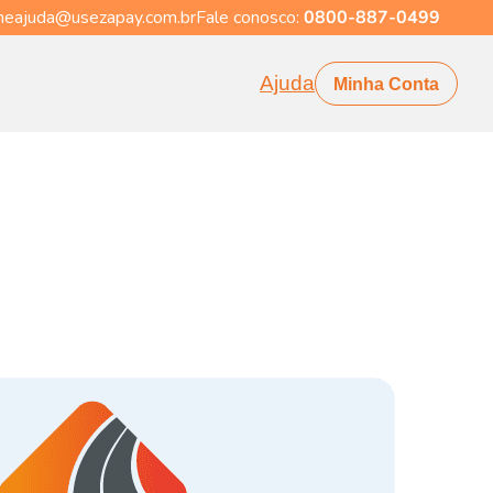
eajuda@usezapay.com.br
Fale conosco:
0800-887-0499
Ajuda
Minha Conta