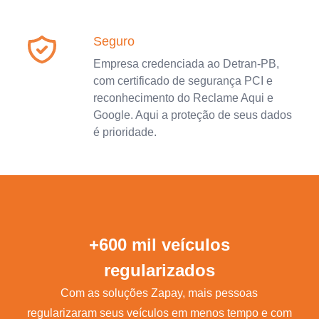
Seguro
Empresa credenciada ao Detran-PB,
com certificado de segurança PCI e
reconhecimento do Reclame Aqui e
Google. Aqui a proteção de seus dados
é prioridade.
+600 mil veículos
regularizados
Com as soluções Zapay, mais pessoas
regularizaram seus veículos em menos tempo e com