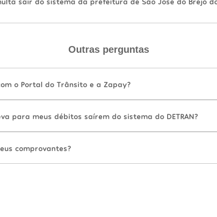
lta sair do sistema da prefeitura de São José do Brejo d
Outras perguntas
com o Portal do Trânsito e a Zapay?
va para meus débitos saírem do sistema do DETRAN?
eus comprovantes?