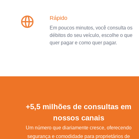
Rápido
Em poucos minutos, você consulta os
débitos do seu veículo, escolhe o que
quer pagar e como quer pagar.
+5,5 milhões de consultas em
nossos canais
Um número que diariamente cresce, oferecendo
segurança e comodidade para proprietários de