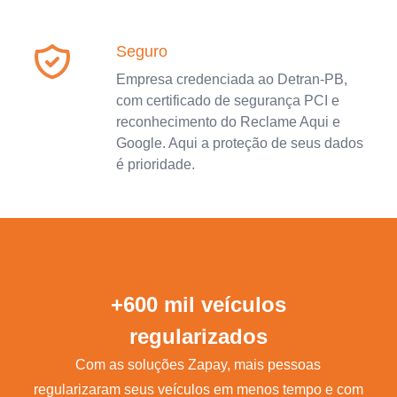
Seguro
Empresa credenciada ao Detran-PB,
com certificado de segurança PCI e
reconhecimento do Reclame Aqui e
Google. Aqui a proteção de seus dados
é prioridade.
+600 mil veículos
regularizados
Com as soluções Zapay, mais pessoas
regularizaram seus veículos em menos tempo e com