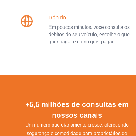
Rápido
Em poucos minutos, você consulta os
débitos do seu veículo, escolhe o que
quer pagar e como quer pagar.
+5,5 milhões de consultas em
nossos canais
Um número que diariamente cresce, oferecendo
segurança e comodidade para proprietários de