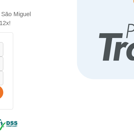
e São Miguel
 12x!