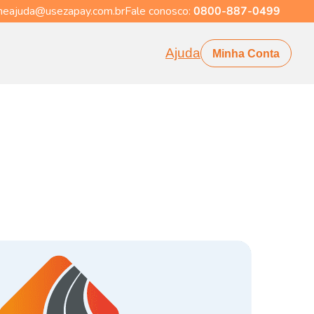
eajuda@usezapay.com.br
Fale conosco:
0800-887-0499
Ajuda
Minha Conta