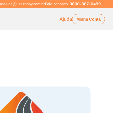
eajuda@usezapay.com.br
Fale conosco:
0800-887-0499
Ajuda
Minha Conta