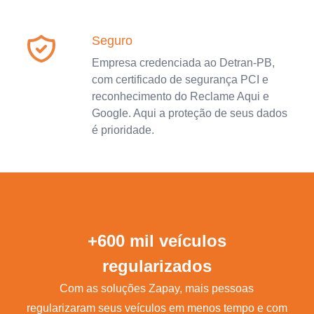
Seguro
Empresa credenciada ao Detran-PB,
com certificado de segurança PCI e
reconhecimento do Reclame Aqui e
Google. Aqui a proteção de seus dados
é prioridade.
+600 mil veículos
regularizados
Com as soluções Zapay, mais pessoas
regularizaram seus veículos em menos tempo e com