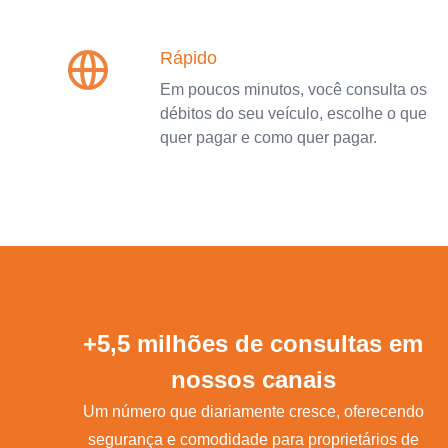
Rápido
Em poucos minutos, você consulta os
débitos do seu veículo, escolhe o que
quer pagar e como quer pagar.
+5,5 milhões de consultas em
nossos canais
Um número que diariamente cresce, oferecendo
segurança e comodidade para proprietários de