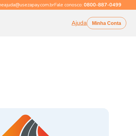
eajuda@usezapay.com.br
Fale conosco:
0800-887-0499
Ajuda
Minha Conta