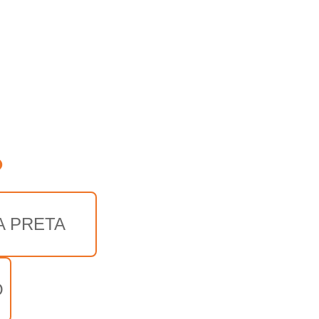
o
A PRETA
O