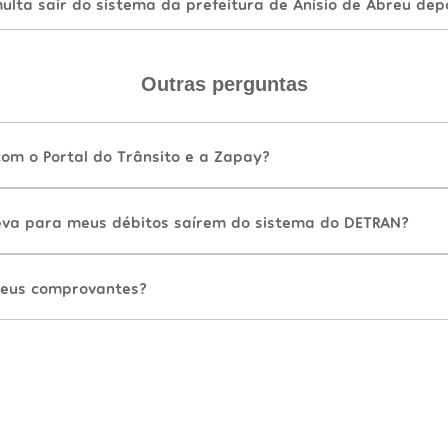
lta sair do sistema da prefeitura de Anísio de Abreu dep
Outras perguntas
com o Portal do Trânsito e a Zapay?
va para meus débitos saírem do sistema do DETRAN?
eus comprovantes?