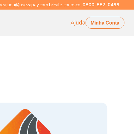
eajuda@usezapay.com.br
Fale conosco:
0800-887-0499
Ajuda
Minha Conta