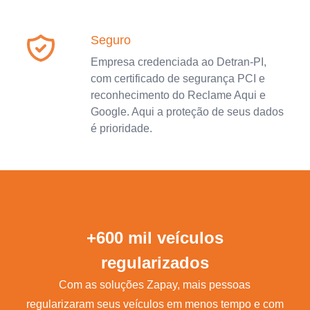
Seguro
Empresa credenciada ao Detran-PI,
com certificado de segurança PCI e
reconhecimento do Reclame Aqui e
Google. Aqui a proteção de seus dados
é prioridade.
+600 mil veículos
regularizados
Com as soluções Zapay, mais pessoas
regularizaram seus veículos em menos tempo e com