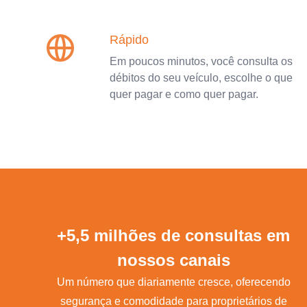
Rápido
Em poucos minutos, você consulta os
débitos do seu veículo, escolhe o que
quer pagar e como quer pagar.
+5,5 milhões de consultas em
nossos canais
Um número que diariamente cresce, oferecendo
segurança e comodidade para proprietários de