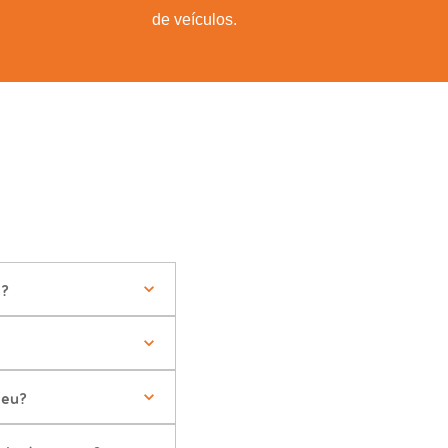
de veículos.
e?
reu?