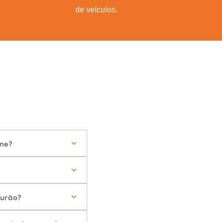
de veículos.
ine?
ourão?