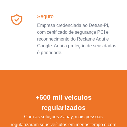
Seguro
Empresa credenciada ao Detran-PI,
com certificado de segurança PCI e
reconhecimento do Reclame Aqui e
Google. Aqui a proteção de seus dados
é prioridade.
+600 mil veículos
regularizados
Com as soluções Zapay, mais pessoas
regularizaram seus veículos em menos tempo e com