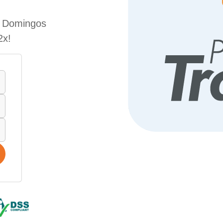
e Domingos
2x!