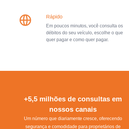
Rápido
Em poucos minutos, você consulta os
débitos do seu veículo, escolhe o que
quer pagar e como quer pagar.
+5,5 milhões de consultas em
nossos canais
Um número que diariamente cresce, oferecendo
segurança e comodidade para proprietários de