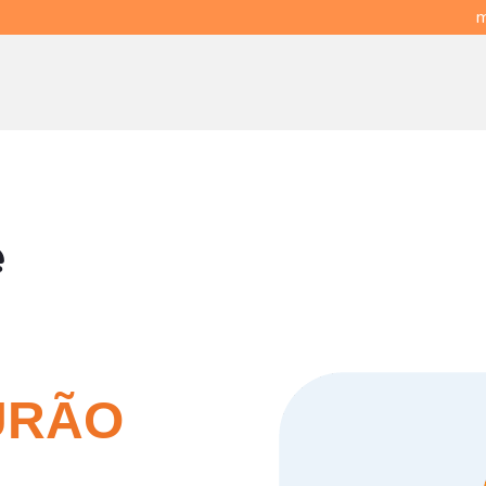
m
e
URÃO