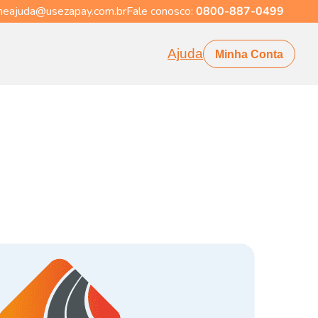
eajuda@usezapay.com.br
Fale conosco:
0800-887-0499
Ajuda
Minha Conta