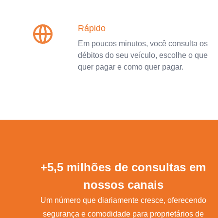
Rápido
Em poucos minutos, você consulta os
débitos do seu veículo, escolhe o que
quer pagar e como quer pagar.
+5,5 milhões de consultas em
nossos canais
Um número que diariamente cresce, oferecendo
segurança e comodidade para proprietários de