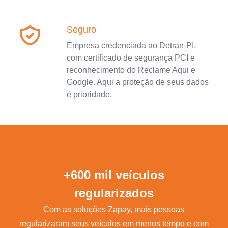
Seguro
Empresa credenciada ao Detran-PI,
com certificado de segurança PCI e
reconhecimento do Reclame Aqui e
Google. Aqui a proteção de seus dados
é prioridade.
+600 mil veículos
regularizados
Com as soluções Zapay, mais pessoas
regularizaram seus veículos em menos tempo e com