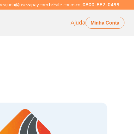
eajuda@usezapay.com.br
Fale conosco:
0800-887-0499
Ajuda
Minha Conta