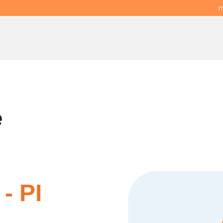
m
e
- PI