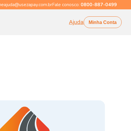
eajuda@usezapay.com.br
Fale conosco:
0800-887-0499
Ajuda
Minha Conta