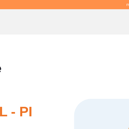
m
e
 - PI