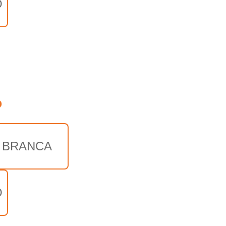
O
o
 BRANCA
O