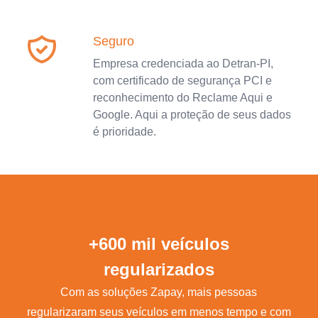
Seguro
Empresa credenciada ao Detran-PI,
com certificado de segurança PCI e
reconhecimento do Reclame Aqui e
Google. Aqui a proteção de seus dados
é prioridade.
+600 mil veículos
regularizados
Com as soluções Zapay, mais pessoas
regularizaram seus veículos em menos tempo e com