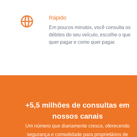
Rápido
Em poucos minutos, você consulta os
débitos do seu veículo, escolhe o que
quer pagar e como quer pagar.
+5,5 milhões de consultas em
nossos canais
Um número que diariamente cresce, oferecendo
segurança e comodidade para proprietários de