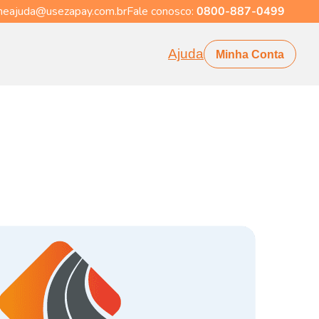
eajuda@usezapay.com.br
Fale conosco:
0800-887-0499
Ajuda
Minha Conta