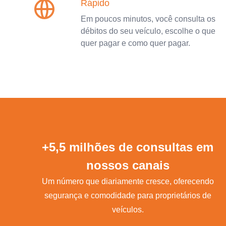
Rápido
Em poucos minutos, você consulta os
débitos do seu veículo, escolhe o que
quer pagar e como quer pagar.
+5,5 milhões de consultas em
nossos canais
Um número que diariamente cresce, oferecendo
segurança e comodidade para proprietários de
veículos.