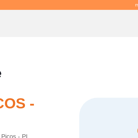
m
e
COS -
 Picos - PI