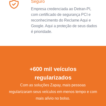
Seguro
Empresa credenciada ao Detran-PI,
com certificado de segurança PCI e
reconhecimento do Reclame Aqui e
Google. Aqui a proteção de seus dados
é prioridade.
+600 mil veículos
regularizados
Com as soluções Zapay, mais pessoas
regularizaram seus veículos em menos tempo e com
mais alívio no bolso.