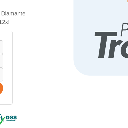
e Diamante
12x!