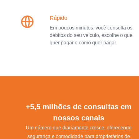
Rápido
Em poucos minutos, você consulta os
débitos do seu veículo, escolhe o que
quer pagar e como quer pagar.
+5,5 milhões de consultas em
nossos canais
Um número que diariamente cresce, oferecendo
segurança e comodidade para proprietários de