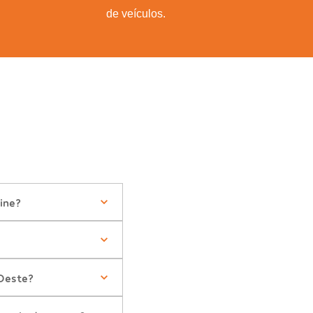
de veículos.
ine?
Oeste?