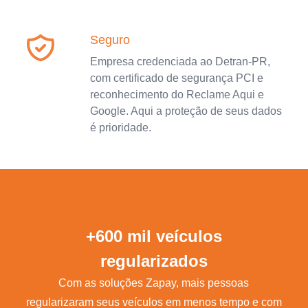
Seguro
Empresa credenciada ao Detran-PR,
com certificado de segurança PCI e
reconhecimento do Reclame Aqui e
Google. Aqui a proteção de seus dados
é prioridade.
+600 mil veículos
regularizados
Com as soluções Zapay, mais pessoas
regularizaram seus veículos em menos tempo e com