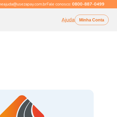
eajuda@usezapay.com.br
Fale conosco:
0800-887-0499
Ajuda
Minha Conta