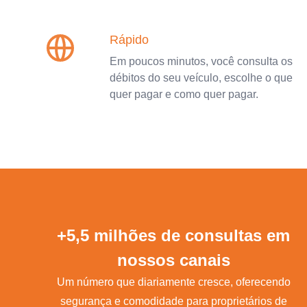
Rápido
Em poucos minutos, você consulta os
débitos do seu veículo, escolhe o que
quer pagar e como quer pagar.
+5,5 milhões de consultas em
nossos canais
Um número que diariamente cresce, oferecendo
segurança e comodidade para proprietários de