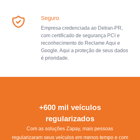
Seguro
Empresa credenciada ao Detran-PR,
com certificado de segurança PCI e
reconhecimento do Reclame Aqui e
Google. Aqui a proteção de seus dados
é prioridade.
+600 mil veículos
regularizados
Com as soluções Zapay, mais pessoas
regularizaram seus veículos em menos tempo e com