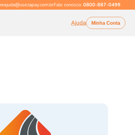
eajuda@usezapay.com.br
Fale conosco:
0800-887-0499
Ajuda
Minha Conta