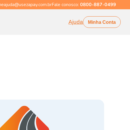
eajuda@usezapay.com.br
Fale conosco:
0800-887-0499
Ajuda
Minha Conta