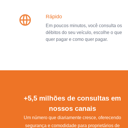
Rápido
Em poucos minutos, você consulta os
débitos do seu veículo, escolhe o que
quer pagar e como quer pagar.
+5,5 milhões de consultas em
nossos canais
Um número que diariamente cresce, oferecendo
segurança e comodidade para proprietários de