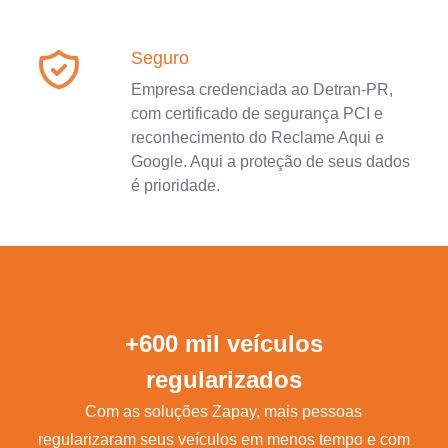
Seguro
Empresa credenciada ao Detran-PR,
com certificado de segurança PCI e
reconhecimento do Reclame Aqui e
Google. Aqui a proteção de seus dados
é prioridade.
+600 mil veículos
regularizados
Com as soluções Zapay, mais pessoas
regularizaram seus veículos em menos tempo e com