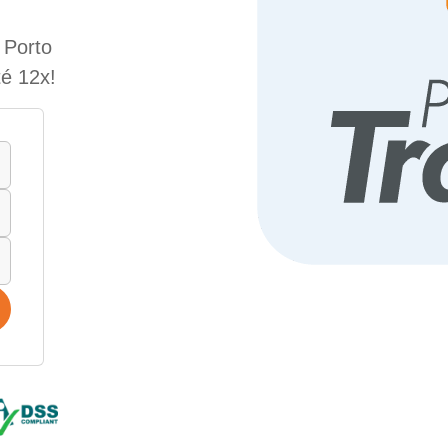
 Porto
é 12x!