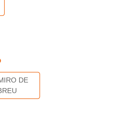
o
MIRO DE
BREU