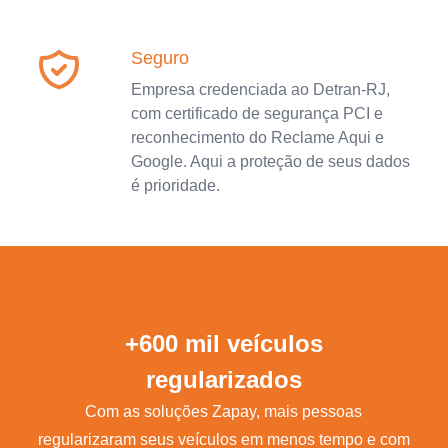
Seguro
Empresa credenciada ao Detran-RJ,
com certificado de segurança PCI e
reconhecimento do Reclame Aqui e
Google. Aqui a proteção de seus dados
é prioridade.
+600 mil veículos
regularizados
Com as soluções Zapay, mais pessoas
regularizaram seus veículos em menos tempo e com