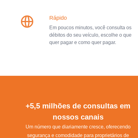
Rápido
Em poucos minutos, você consulta os
débitos do seu veículo, escolhe o que
quer pagar e como quer pagar.
+5,5 milhões de consultas em
nossos canais
Um número que diariamente cresce, oferecendo
segurança e comodidade para proprietários de