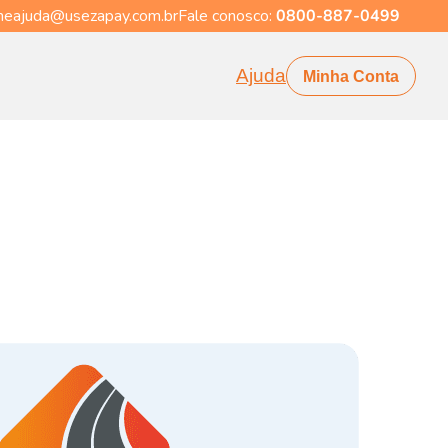
eajuda@usezapay.com.br
Fale conosco:
0800-887-0499
Ajuda
Minha Conta