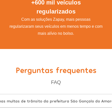
+600 mil veículos
regularizados
Com as soluções Zapay, mais pessoas
regularizaram seus veículos em menos tempo e com
mais alívio no bolso.
Perguntas frequentes
FAQ
as multas de trânsito da prefeitura São Gonçalo do Amar