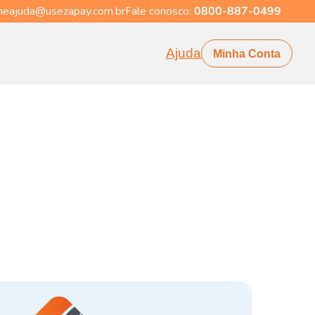
eajuda@usezapay.com.br
Fale conosco:
0800-887-0499
Ajuda
Minha Conta