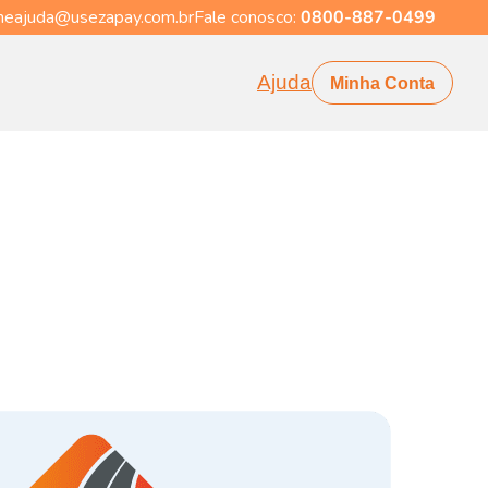
eajuda@usezapay.com.br
Fale conosco:
0800-887-0499
Ajuda
Minha Conta