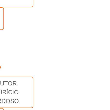
o
UTOR
URÍCIO
RDOSO