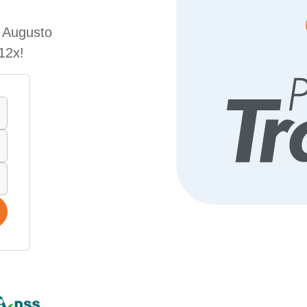
e Augusto
12x!